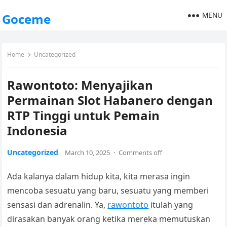
MENU
Goceme
Home
Uncategorized
Rawontoto: Menyajikan
Permainan Slot Habanero dengan
RTP Tinggi untuk Pemain
Indonesia
Uncategorized
March 10, 2025
·
Comments off
Ada kalanya dalam hidup kita, kita merasa ingin
mencoba sesuatu yang baru, sesuatu yang memberi
sensasi dan adrenalin. Ya,
rawontoto
itulah yang
dirasakan banyak orang ketika mereka memutuskan