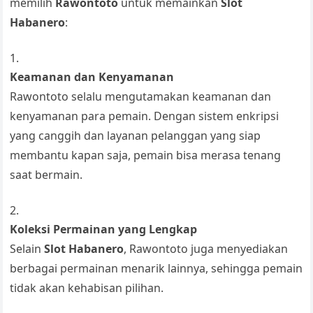
memilih
Rawontoto
untuk memainkan
Slot
Habanero
:
Keamanan dan Kenyamanan
Rawontoto selalu mengutamakan keamanan dan
kenyamanan para pemain. Dengan sistem enkripsi
yang canggih dan layanan pelanggan yang siap
membantu kapan saja, pemain bisa merasa tenang
saat bermain.
Koleksi Permainan yang Lengkap
Selain
Slot Habanero
, Rawontoto juga menyediakan
berbagai permainan menarik lainnya, sehingga pemain
tidak akan kehabisan pilihan.