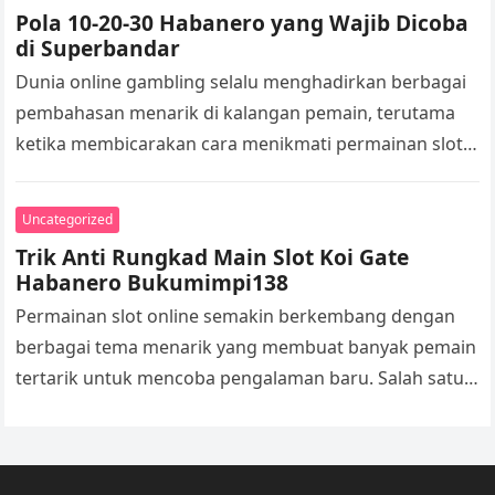
Pola 10-20-30 Habanero yang Wajib Dicoba
di Superbandar
Dunia online gambling selalu menghadirkan berbagai
pembahasan menarik di kalangan pemain, terutama
ketika membicarakan cara menikmati permainan slot
dengan lebih nyaman. Salah satu topik yang sering
muncul…
Uncategorized
Trik Anti Rungkad Main Slot Koi Gate
Habanero Bukumimpi138
Permainan slot online semakin berkembang dengan
berbagai tema menarik yang membuat banyak pemain
tertarik untuk mencoba pengalaman baru. Salah satu
permainan yang cukup populer adalah Koi Gate…