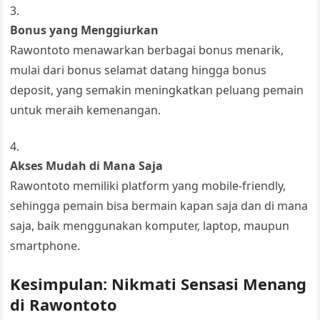
Bonus yang Menggiurkan
Rawontoto menawarkan berbagai bonus menarik,
mulai dari bonus selamat datang hingga bonus
deposit, yang semakin meningkatkan peluang pemain
untuk meraih kemenangan.
Akses Mudah di Mana Saja
Rawontoto memiliki platform yang mobile-friendly,
sehingga pemain bisa bermain kapan saja dan di mana
saja, baik menggunakan komputer, laptop, maupun
smartphone.
Kesimpulan: Nikmati Sensasi Menang
di Rawontoto