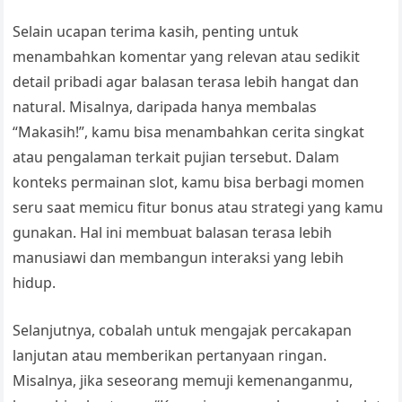
Selain ucapan terima kasih, penting untuk
menambahkan komentar yang relevan atau sedikit
detail pribadi agar balasan terasa lebih hangat dan
natural. Misalnya, daripada hanya membalas
“Makasih!”, kamu bisa menambahkan cerita singkat
atau pengalaman terkait pujian tersebut. Dalam
konteks permainan slot, kamu bisa berbagi momen
seru saat memicu fitur bonus atau strategi yang kamu
gunakan. Hal ini membuat balasan terasa lebih
manusiawi dan membangun interaksi yang lebih
hidup.
Selanjutnya, cobalah untuk mengajak percakapan
lanjutan atau memberikan pertanyaan ringan.
Misalnya, jika seseorang memuji kemenanganmu,