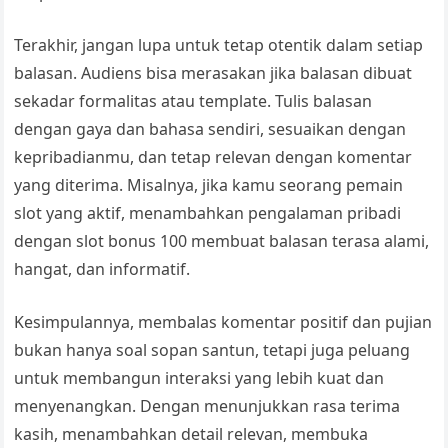
Terakhir, jangan lupa untuk tetap otentik dalam setiap
balasan. Audiens bisa merasakan jika balasan dibuat
sekadar formalitas atau template. Tulis balasan
dengan gaya dan bahasa sendiri, sesuaikan dengan
kepribadianmu, dan tetap relevan dengan komentar
yang diterima. Misalnya, jika kamu seorang pemain
slot yang aktif, menambahkan pengalaman pribadi
dengan slot bonus 100 membuat balasan terasa alami,
hangat, dan informatif.
Kesimpulannya, membalas komentar positif dan pujian
bukan hanya soal sopan santun, tetapi juga peluang
untuk membangun interaksi yang lebih kuat dan
menyenangkan. Dengan menunjukkan rasa terima
kasih, menambahkan detail relevan, membuka