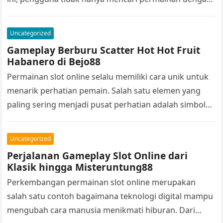
tampilan menarik, tetapi juga pengalaman yang lebih
aktif,…
Uncategorized
Gameplay Berburu Scatter Hot Hot Fruit
Habanero di Bejo88
Permainan slot online selalu memiliki cara unik untuk
menarik perhatian pemain. Salah satu elemen yang
paling sering menjadi pusat perhatian adalah simbol
Scatter, terutama karena simbol ini…
Uncategorized
Perjalanan Gameplay Slot Online dari
Klasik hingga Misteruntung88
Perkembangan permainan slot online merupakan
salah satu contoh bagaimana teknologi digital mampu
mengubah cara manusia menikmati hiburan. Dari