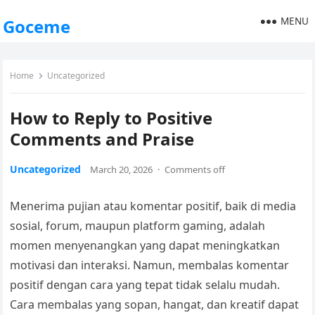
MENU
Goceme
Home
Uncategorized
How to Reply to Positive
Comments and Praise
Uncategorized
March 20, 2026
·
Comments off
Menerima pujian atau komentar positif, baik di media
sosial, forum, maupun platform gaming, adalah
momen menyenangkan yang dapat meningkatkan
motivasi dan interaksi. Namun, membalas komentar
positif dengan cara yang tepat tidak selalu mudah.
Cara membalas yang sopan, hangat, dan kreatif dapat