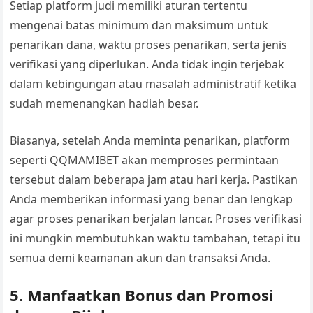
Setiap platform judi memiliki aturan tertentu
mengenai batas minimum dan maksimum untuk
penarikan dana, waktu proses penarikan, serta jenis
verifikasi yang diperlukan. Anda tidak ingin terjebak
dalam kebingungan atau masalah administratif ketika
sudah memenangkan hadiah besar.
Biasanya, setelah Anda meminta penarikan, platform
seperti QQMAMIBET akan memproses permintaan
tersebut dalam beberapa jam atau hari kerja. Pastikan
Anda memberikan informasi yang benar dan lengkap
agar proses penarikan berjalan lancar. Proses verifikasi
ini mungkin membutuhkan waktu tambahan, tetapi itu
semua demi keamanan akun dan transaksi Anda.
5.
Manfaatkan Bonus dan Promosi