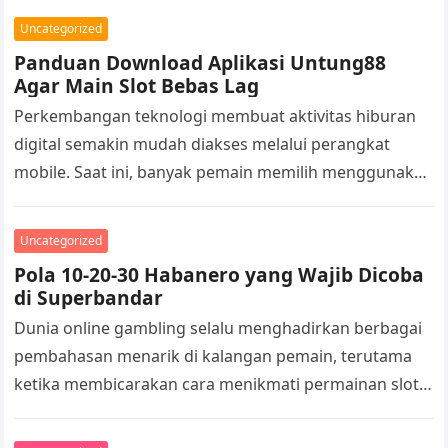
Uncategorized
Panduan Download Aplikasi Untung88
Agar Main Slot Bebas Lag
Perkembangan teknologi membuat aktivitas hiburan
digital semakin mudah diakses melalui perangkat
mobile. Saat ini, banyak pemain memilih menggunakan
aplikasi khusus karena menawarkan pengalaman yang
lebih praktis dibandingkan…
Uncategorized
Pola 10-20-30 Habanero yang Wajib Dicoba
di Superbandar
Dunia online gambling selalu menghadirkan berbagai
pembahasan menarik di kalangan pemain, terutama
ketika membicarakan cara menikmati permainan slot
dengan lebih nyaman. Salah satu topik yang sering
muncul…