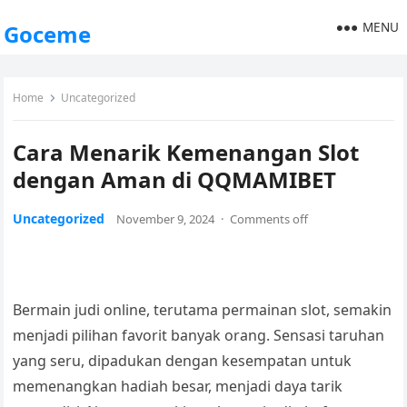
MENU
Goceme
Home
Uncategorized
Cara Menarik Kemenangan Slot
dengan Aman di QQMAMIBET
Uncategorized
November 9, 2024
·
Comments off
Bermain judi online, terutama permainan slot, semakin
menjadi pilihan favorit banyak orang. Sensasi taruhan
yang seru, dipadukan dengan kesempatan untuk
memenangkan hadiah besar, menjadi daya tarik