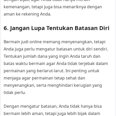
kemenangan, tetapi juga bisa menariknya dengan
aman ke rekening Anda.
6.
Jangan Lupa Tentukan Batasan Diri
Bermain judi online memang menyenangkan, tetapi
Anda juga perlu mengatur batasan untuk diri sendiri.
Tentukan jumlah dana yang ingin Anda taruh dan
batas waktu bermain agar Anda tidak terjebak dalam
permainan yang berlarut-larut. Ini penting untuk
menjaga agar permainan tetap sehat dan
menyenangkan, serta menghindari kerugian yang
tidak perlu.
Dengan mengatur batasan, Anda tidak hanya bisa
bermain lebih aman, tetapi juga lebih bijak dalam