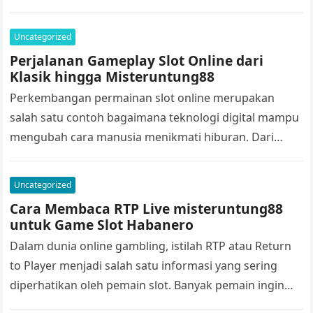
Scatter, terutama karena simbol ini…
Uncategorized
Perjalanan Gameplay Slot Online dari
Klasik hingga Misteruntung88
Perkembangan permainan slot online merupakan
salah satu contoh bagaimana teknologi digital mampu
mengubah cara manusia menikmati hiburan. Dari
mesin slot klasik dengan tiga gulungan sederhana
hingga permainan…
Uncategorized
Cara Membaca RTP Live misteruntung88
untuk Game Slot Habanero
Dalam dunia online gambling, istilah RTP atau Return
to Player menjadi salah satu informasi yang sering
diperhatikan oleh pemain slot. Banyak pemain ingin
memahami bagaimana cara membaca…