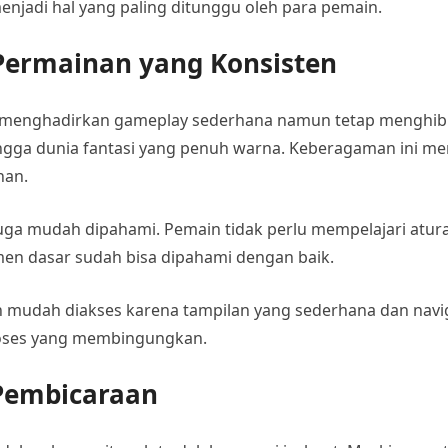
jadi hal yang paling ditunggu oleh para pemain.
Permainan yang Konsisten
ng menghadirkan gameplay sederhana namun tetap menghib
ingga dunia fantasi yang penuh warna. Keberagaman ini m
nan.
uga mudah dipahami. Pemain tidak perlu mempelajari atur
en dasar sudah bisa dipahami dengan baik.
h mudah diakses karena tampilan yang sederhana dan navig
proses yang membingungkan.
 Pembicaraan