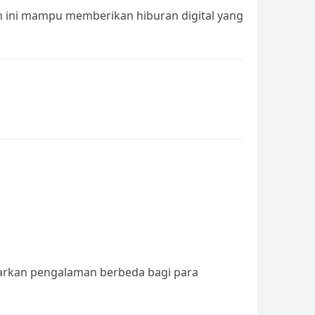
an ini mampu memberikan hiburan digital yang
warkan pengalaman berbeda bagi para