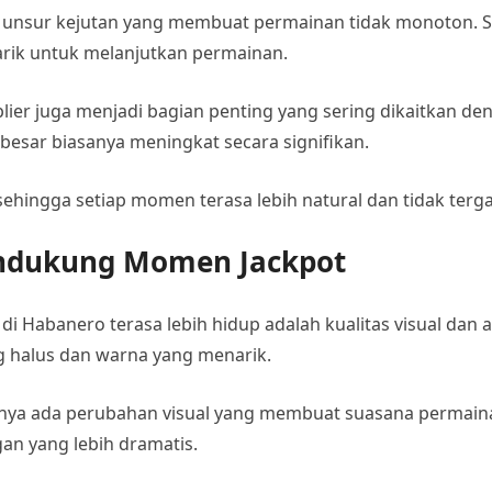
a unsur kejutan yang membuat permainan tidak monoton. Se
arik untuk melanjutkan permainan.
tiplier juga menjadi bagian penting yang sering dikaitkan de
besar biasanya meningkat secara signifikan.
 sehingga setiap momen terasa lebih natural dan tidak terg
endukung Momen Jackpot
di Habanero terasa lebih hidup adalah kualitas visual dan
ng halus dan warna yang menarik.
sanya ada perubahan visual yang membuat suasana permainan
n yang lebih dramatis.