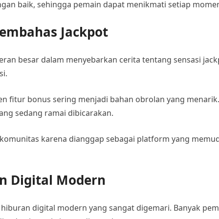
a dengan baik, sehingga pemain dapat menikmati setiap mom
embahas Jackpot
 peran besar dalam menyebarkan cerita tentang sensasi ja
i.
 fitur bonus sering menjadi bahan obrolan yang menarik. 
ang sedang ramai dibicarakan.
i komunitas karena dianggap sebagai platform yang mem
an Digital Modern
ri hiburan digital modern yang sangat digemari. Banyak pema