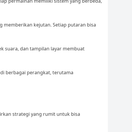
etiap permainan memiliki sistem yang berbeda,
 memberikan kejutan. Setiap putaran bisa
fek suara, dan tampilan layar membuat
r di berbagai perangkat, terutama
rkan strategi yang rumit untuk bisa