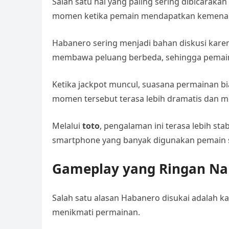
Salah satu hal yang paling sering dibicaraka
momen ketika pemain mendapatkan kemenanga
Habanero sering menjadi bahan diskusi kare
membawa peluang berbeda, sehingga pemain 
Ketika jackpot muncul, suasana permainan bi
momen tersebut terasa lebih dramatis dan 
Melalui
toto
, pengalaman ini terasa lebih st
smartphone yang banyak digunakan pemain sa
Gameplay yang Ringan Na
Salah satu alasan Habanero disukai adalah k
menikmati permainan.