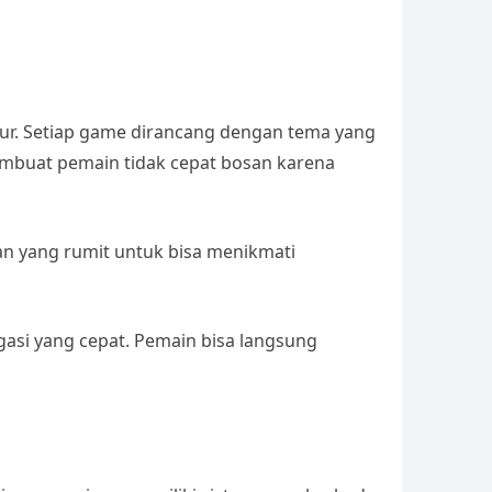
ur. Setiap game dirancang dengan tema yang
embuat pemain tidak cepat bosan karena
an yang rumit untuk bisa menikmati
asi yang cepat. Pemain bisa langsung