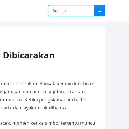
 Dibicarakan
ramai dibicarakan. Banyak pemain kini tidak
egangkan dan penuh kejutan. Di antara
omunitas. Ketika pengalaman ini hadir
narik dan layak untuk dibahas.
at acak, momen ketika simbol tertentu muncul