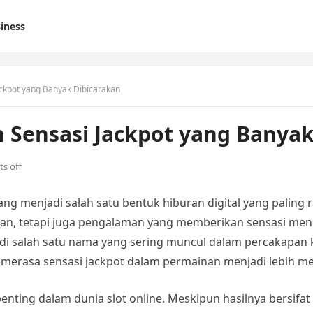
iness
ackpot yang Banyak Dibicarakan
n Sensasi Jackpot yang Banyak
s off
ang menjadi salah satu bentuk hiburan digital yang paling 
an, tetapi juga pengalaman yang memberikan sensasi men
di salah satu nama yang sering muncul dalam percakapan k
 merasa sensasi jackpot dalam permainan menjadi lebih me
 penting dalam dunia slot online. Meskipun hasilnya bersif