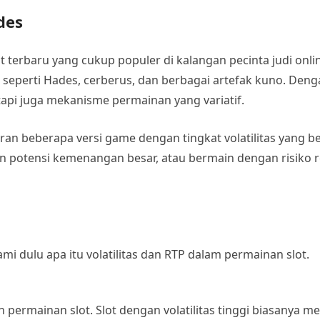
des
t terbaru yang cukup populer di kalangan pecinta judi onl
eperti Hades, cerberus, dan berbagai artefak kuno. Dengan
api juga mekanisme permainan yang variatif.
an beberapa versi game dengan tingkat volatilitas yang be
dan potensi kemenangan besar, atau bermain dengan risik
i dulu apa itu volatilitas dan RTP dalam permainan slot.
 permainan slot. Slot dengan volatilitas tinggi biasanya 