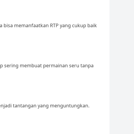
nda bisa memanfaatkan RTP yang cukup baik
ukup sering membuat permainan seru tanpa
a menjadi tantangan yang menguntungkan.