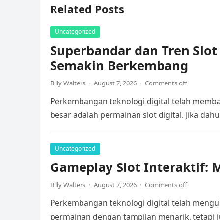
Related Posts
Uncategorized
Superbandar dan Tren Slo
Semakin Berkembang
Billy Walters
·
August 7, 2026
·
Comments off
Perkembangan teknologi digital telah memba
besar adalah permainan slot digital. Jika dah
Uncategorized
Gameplay Slot Interaktif
Billy Walters
·
August 7, 2026
·
Comments off
Perkembangan teknologi digital telah mengu
permainan dengan tampilan menarik, tetapi j