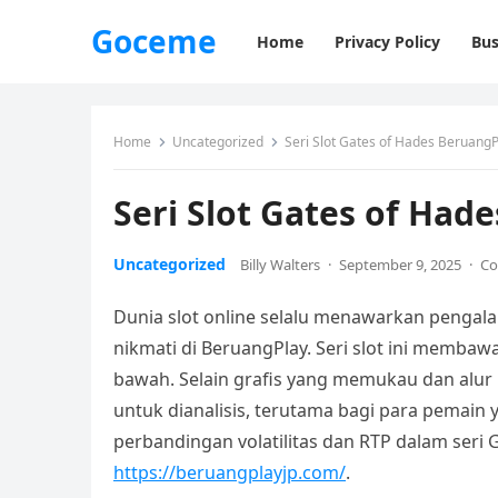
Goceme
Home
Privacy Policy
Bus
Home
Uncategorized
Seri Slot Gates of Hades BeruangPla
Seri Slot Gates of Hade
Uncategorized
Billy Walters
·
September 9, 2025
·
Co
Dunia slot online selalu menawarkan pengala
nikmati di BeruangPlay. Seri slot ini memba
bawah. Selain grafis yang memukau dan alur 
untuk dianalisis, terutama bagi para pemain
perbandingan volatilitas dan RTP dalam seri 
https://beruangplayjp.com/
.