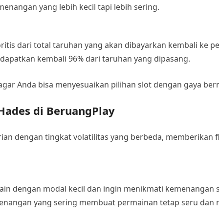
nangan yang lebih kecil tapi lebih sering.
ritis dari total taruhan yang akan dibayarkan kembali ke 
ndapatkan kembali 96% dari taruhan yang dipasang.
agar Anda bisa menyesuaikan pilihan slot dengan gaya be
f Hades di BeruangPlay
ian dengan tingkat volatilitas yang berbeda, memberikan fl
main dengan modal kecil dan ingin menikmati kemenangan 
emenangan yang sering membuat permainan tetap seru dan m