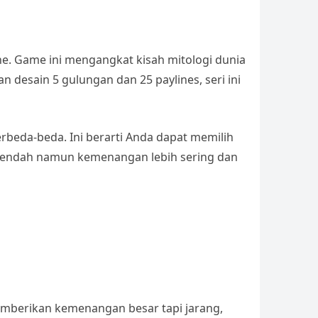
ine. Game ini mengangkat kisah mitologi dunia
 desain 5 gulungan dan 25 paylines, seri ini
rbeda-beda. Ini berarti Anda dapat memilih
o rendah namun kemenangan lebih sering dan
memberikan kemenangan besar tapi jarang,