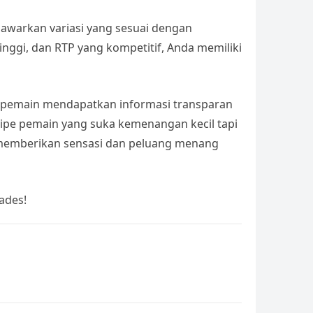
awarkan variasi yang sesuai dengan
tinggi, dan RTP yang kompetitif, Anda memiliki
p pemain mendapatkan informasi transparan
tipe pemain yang suka kemenangan kecil tapi
ap memberikan sensasi dan peluang menang
ades!