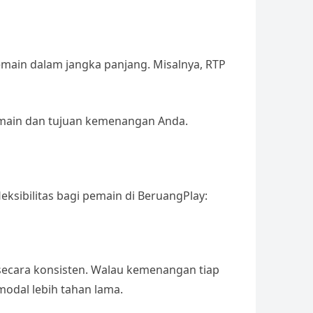
pemain dalam jangka panjang. Misalnya, RTP
rmain dan tujuan kemenangan Anda.
eksibilitas bagi pemain di BeruangPlay:
secara konsisten. Walau kemenangan tiap
odal lebih tahan lama.