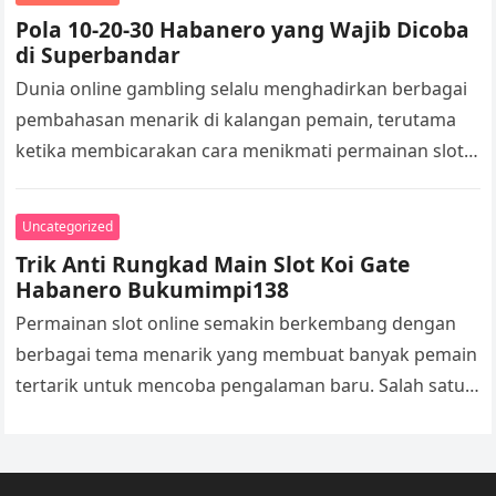
Pola 10-20-30 Habanero yang Wajib Dicoba
di Superbandar
Dunia online gambling selalu menghadirkan berbagai
pembahasan menarik di kalangan pemain, terutama
ketika membicarakan cara menikmati permainan slot
dengan lebih nyaman. Salah satu topik yang sering
muncul…
Uncategorized
Trik Anti Rungkad Main Slot Koi Gate
Habanero Bukumimpi138
Permainan slot online semakin berkembang dengan
berbagai tema menarik yang membuat banyak pemain
tertarik untuk mencoba pengalaman baru. Salah satu
permainan yang cukup populer adalah Koi Gate…