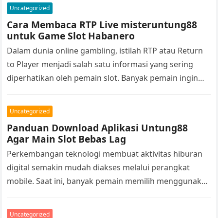
hingga permainan…
Uncategorized
Cara Membaca RTP Live misteruntung88
untuk Game Slot Habanero
Dalam dunia online gambling, istilah RTP atau Return
to Player menjadi salah satu informasi yang sering
diperhatikan oleh pemain slot. Banyak pemain ingin
memahami bagaimana cara membaca…
Uncategorized
Panduan Download Aplikasi Untung88
Agar Main Slot Bebas Lag
Perkembangan teknologi membuat aktivitas hiburan
digital semakin mudah diakses melalui perangkat
mobile. Saat ini, banyak pemain memilih menggunakan
aplikasi khusus karena menawarkan pengalaman yang
lebih praktis dibandingkan…
Uncategorized