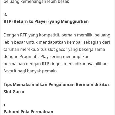
peluang kemenangan lebih besar.
RTP (Return to Player) yang Menggiurkan
Dengan RTP yang kompetitif, pemain memiliki peluang
lebih besar untuk mendapatkan kembali sebagian dari
taruhan mereka. Situs slot gacor yang bekerja sama
dengan Pragmatic Play sering menampilkan
permainan dengan RTP tinggi, menjadikannya pilihan
favorit bagi banyak pemain.
Tips Memaksimalkan Pengalaman Bermain di Situs
Slot Gacor
Pahami Pola Permainan