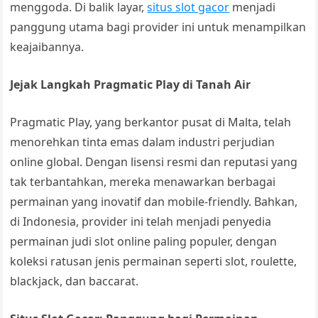
menggoda. Di balik layar,
situs slot gacor
menjadi
panggung utama bagi provider ini untuk menampilkan
keajaibannya.
Jejak Langkah Pragmatic Play di Tanah Air
Pragmatic Play, yang berkantor pusat di Malta, telah
menorehkan tinta emas dalam industri perjudian
online global. Dengan lisensi resmi dan reputasi yang
tak terbantahkan, mereka menawarkan berbagai
permainan yang inovatif dan mobile-friendly. Bahkan,
di Indonesia, provider ini telah menjadi penyedia
permainan judi slot online paling populer, dengan
koleksi ratusan jenis permainan seperti slot, roulette,
blackjack, dan baccarat.