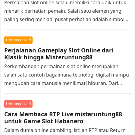
Permainan slot online selalu memiliki cara unik untuk
menarik perhatian pemain. Salah satu elemen yang
paling sering menjadi pusat perhatian adalah simbol
Scatter, terutama karena simbol ini…
Uncategorized
Perjalanan Gameplay Slot Online dari
Klasik hingga Misteruntung88
Perkembangan permainan slot online merupakan
salah satu contoh bagaimana teknologi digital mampu
mengubah cara manusia menikmati hiburan. Dari
mesin slot klasik dengan tiga gulungan sederhana
hingga permainan…
Uncategorized
Cara Membaca RTP Live misteruntung88
untuk Game Slot Habanero
Dalam dunia online gambling, istilah RTP atau Return