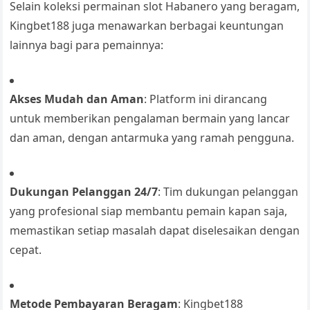
Selain koleksi permainan slot Habanero yang beragam,
Kingbet188 juga menawarkan berbagai keuntungan
lainnya bagi para pemainnya:
Akses Mudah dan Aman
:
Platform ini dirancang
untuk memberikan pengalaman bermain yang lancar
dan aman, dengan antarmuka yang ramah pengguna.
Dukungan Pelanggan 24/7
:
Tim dukungan pelanggan
yang profesional siap membantu pemain kapan saja,
memastikan setiap masalah dapat diselesaikan dengan
cepat.
Metode Pembayaran Beragam
:
Kingbet188