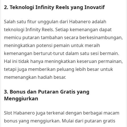
2.
Teknologi Infinity Reels yang Inovatif
Salah satu fitur unggulan dari Habanero adalah
teknologi Infinity Reels.
Setiap kemenangan dapat
memicu putaran tambahan secara berkesinambungan,
meningkatkan potensi pemain untuk meraih
kemenangan berturut-turut dalam satu sesi bermain.
Hal ini tidak hanya meningkatkan keseruan permainan,
tetapi juga memberikan peluang lebih besar untuk
memenangkan hadiah besar.
3.
Bonus dan Putaran Gratis yang
Menggiurkan
Slot Habanero juga terkenal dengan berbagai macam
bonus yang menggiurkan.
Mulai dari putaran gratis