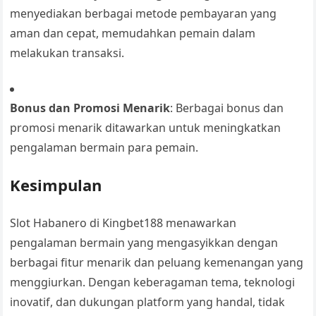
menyediakan berbagai metode pembayaran yang
aman dan cepat, memudahkan pemain dalam
melakukan transaksi.
Bonus dan Promosi Menarik
:
Berbagai bonus dan
promosi menarik ditawarkan untuk meningkatkan
pengalaman bermain para pemain.
Kesimpulan
Slot Habanero di Kingbet188 menawarkan
pengalaman bermain yang mengasyikkan dengan
berbagai fitur menarik dan peluang kemenangan yang
menggiurkan.
Dengan keberagaman tema, teknologi
inovatif, dan dukungan platform yang handal, tidak