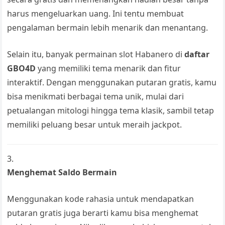
harus mengeluarkan uang. Ini tentu membuat
pengalaman bermain lebih menarik dan menantang.
Selain itu, banyak permainan slot Habanero di
daftar
GBO4D
yang memiliki tema menarik dan fitur
interaktif. Dengan menggunakan putaran gratis, kamu
bisa menikmati berbagai tema unik, mulai dari
petualangan mitologi hingga tema klasik, sambil tetap
memiliki peluang besar untuk meraih jackpot.
Menghemat Saldo Bermain
Menggunakan kode rahasia untuk mendapatkan
putaran gratis juga berarti kamu bisa menghemat