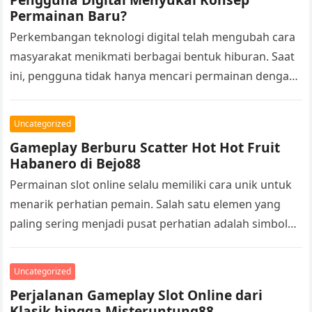
Permainan Baru?
Perkembangan teknologi digital telah mengubah cara
masyarakat menikmati berbagai bentuk hiburan. Saat
ini, pengguna tidak hanya mencari permainan dengan
tampilan menarik, tetapi juga pengalaman yang lebih
aktif,…
Uncategorized
Gameplay Berburu Scatter Hot Hot Fruit
Habanero di Bejo88
Permainan slot online selalu memiliki cara unik untuk
menarik perhatian pemain. Salah satu elemen yang
paling sering menjadi pusat perhatian adalah simbol
Scatter, terutama karena simbol ini…
Uncategorized
Perjalanan Gameplay Slot Online dari
Klasik hingga Misteruntung88