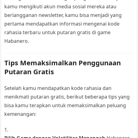
kamu mengikuti akun media sosial mereka atau
berlangganan newsletter, kamu bisa menjadi yang
pertama mendapatkan informasi mengenai kode
rahasia terbaru untuk putaran gratis di game
Habanero.
Tips Memaksimalkan Penggunaan
Putaran Gratis
Setelah kamu mendapatkan kode rahasia dan
menikmati putaran gratis, berikut beberapa tips yang
bisa kamu terapkan untuk memaksimalkan peluang
kemenangan: