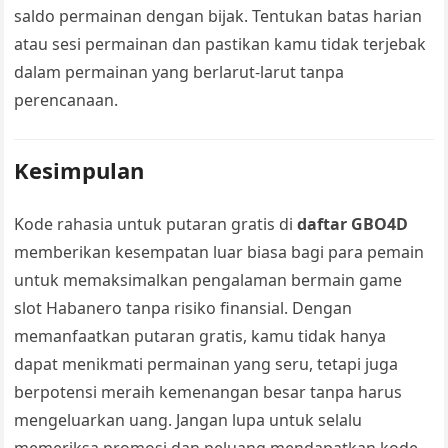
saldo permainan dengan bijak. Tentukan batas harian
atau sesi permainan dan pastikan kamu tidak terjebak
dalam permainan yang berlarut-larut tanpa
perencanaan.
Kesimpulan
Kode rahasia untuk putaran gratis di
daftar GBO4D
memberikan kesempatan luar biasa bagi para pemain
untuk memaksimalkan pengalaman bermain game
slot Habanero tanpa risiko finansial. Dengan
memanfaatkan putaran gratis, kamu tidak hanya
dapat menikmati permainan yang seru, tetapi juga
berpotensi meraih kemenangan besar tanpa harus
mengeluarkan uang. Jangan lupa untuk selalu