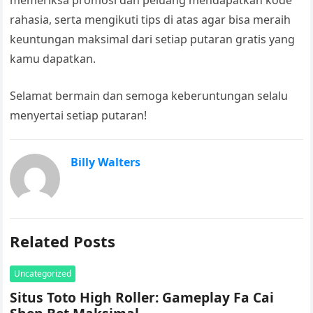
memeriksa promosi dan peluang mendapatkan kode
rahasia, serta mengikuti tips di atas agar bisa meraih
keuntungan maksimal dari setiap putaran gratis yang
kamu dapatkan.
Selamat bermain dan semoga keberuntungan selalu
menyertai setiap putaran!
Billy Walters
Related Posts
Uncategorized
Situs Toto High Roller: Gameplay Fa Cai