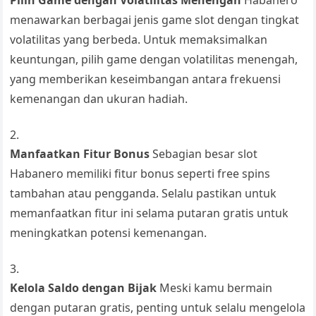
Pilih Game dengan Volatilitas Menengah
Habanero
menawarkan berbagai jenis game slot dengan tingkat
volatilitas yang berbeda. Untuk memaksimalkan
keuntungan, pilih game dengan volatilitas menengah,
yang memberikan keseimbangan antara frekuensi
kemenangan dan ukuran hadiah.
Manfaatkan Fitur Bonus
Sebagian besar slot
Habanero memiliki fitur bonus seperti free spins
tambahan atau pengganda. Selalu pastikan untuk
memanfaatkan fitur ini selama putaran gratis untuk
meningkatkan potensi kemenangan.
Kelola Saldo dengan Bijak
Meski kamu bermain
dengan putaran gratis, penting untuk selalu mengelola