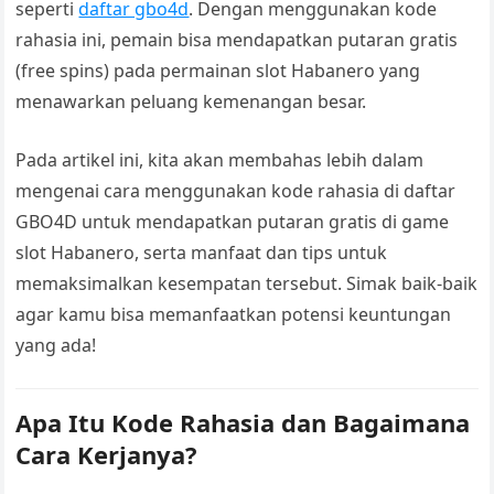
seperti
daftar gbo4d
. Dengan menggunakan kode
rahasia ini, pemain bisa mendapatkan putaran gratis
(free spins) pada permainan slot Habanero yang
menawarkan peluang kemenangan besar.
Pada artikel ini, kita akan membahas lebih dalam
mengenai cara menggunakan kode rahasia di daftar
GBO4D untuk mendapatkan putaran gratis di game
slot Habanero, serta manfaat dan tips untuk
memaksimalkan kesempatan tersebut. Simak baik-baik
agar kamu bisa memanfaatkan potensi keuntungan
yang ada!
Apa Itu Kode Rahasia dan Bagaimana
Cara Kerjanya?