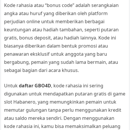
Kode rahasia atau “bonus code” adalah serangkaian
angka atau huruf yang diberikan oleh platform
perjudian online untuk memberikan berbagai
keuntungan atau hadiah tambahan, seperti putaran
gratis, bonus deposit, atau hadiah lainnya. Kode ini
biasanya diberikan dalam bentuk promosi atau
penawaran eksklusif untuk anggota yang baru
bergabung, pemain yang sudah lama bermain, atau
sebagai bagian dari acara khusus.
Untuk
daftar GBO4D
, kode rahasia ini sering
digunakan untuk mendapatkan putaran gratis di game
slot Habanero, yang memungkinkan pemain untuk
memutar gulungan tanpa perlu menggunakan kredit
atau saldo mereka sendiri. Dengan menggunakan
kode rahasia ini, kamu bisa memaksimalkan peluang