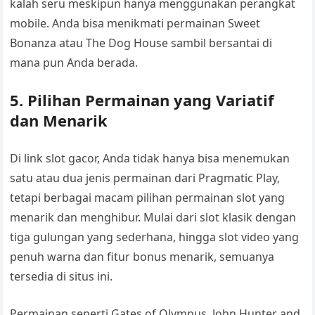
kalah seru meskipun hanya menggunakan perangkat
mobile. Anda bisa menikmati permainan Sweet
Bonanza atau The Dog House sambil bersantai di
mana pun Anda berada.
5. Pilihan Permainan yang Variatif
dan Menarik
Di link slot gacor, Anda tidak hanya bisa menemukan
satu atau dua jenis permainan dari Pragmatic Play,
tetapi berbagai macam pilihan permainan slot yang
menarik dan menghibur. Mulai dari slot klasik dengan
tiga gulungan yang sederhana, hingga slot video yang
penuh warna dan fitur bonus menarik, semuanya
tersedia di situs ini.
Permainan seperti Gates of Olympus, John Hunter and