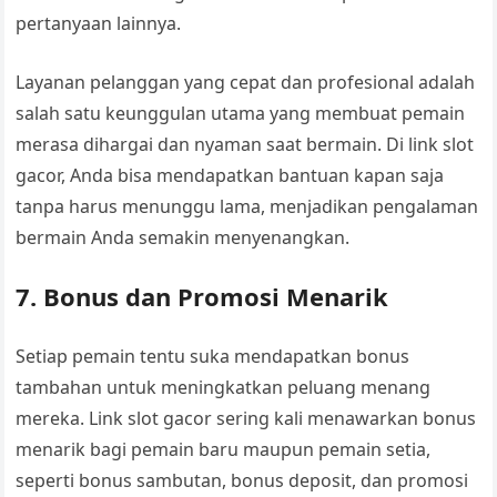
pertanyaan lainnya.
Layanan pelanggan yang cepat dan profesional adalah
salah satu keunggulan utama yang membuat pemain
merasa dihargai dan nyaman saat bermain. Di link slot
gacor, Anda bisa mendapatkan bantuan kapan saja
tanpa harus menunggu lama, menjadikan pengalaman
bermain Anda semakin menyenangkan.
7. Bonus dan Promosi Menarik
Setiap pemain tentu suka mendapatkan bonus
tambahan untuk meningkatkan peluang menang
mereka. Link slot gacor sering kali menawarkan bonus
menarik bagi pemain baru maupun pemain setia,
seperti bonus sambutan, bonus deposit, dan promosi