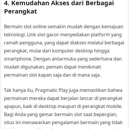
4. Kemudahan Akses dari Berbagai
Perangkat
Bermain slot online semakin mudah dengan kemajuan
teknologi. Link slot gacor menyediakan platform yang
ramah pengguna, yang dapat diakses melalui berbagai
perangkat, mulai dari komputer desktop hingga
smartphone. Dengan antarmuka yang sederhana dan
mudah digunakan, pemain dapat menikmati
permainan slot kapan saja dan di mana saja.
Tak hanya itu, Pragmatic Play juga memastikan bahwa
permainan mereka dapat berjalan lancar di perangkat
apapun, baik di desktop maupun di perangkat mobile.
Bagi Anda yang gemar bermain slot saat bepergian,
situs ini menawarkan pengalaman bermain yang tidak