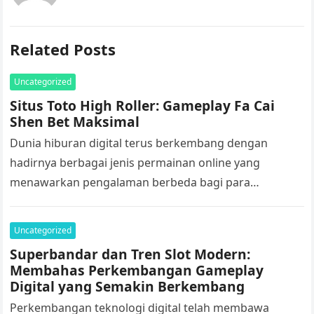
Related Posts
Uncategorized
Situs Toto High Roller: Gameplay Fa Cai
Shen Bet Maksimal
Dunia hiburan digital terus berkembang dengan
hadirnya berbagai jenis permainan online yang
menawarkan pengalaman berbeda bagi para
pengguna. Salah satu tema yang sering menarik
perhatian komunitas adalah…
Uncategorized
Superbandar dan Tren Slot Modern:
Membahas Perkembangan Gameplay
Digital yang Semakin Berkembang
Perkembangan teknologi digital telah membawa