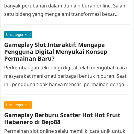
banyak perubahan dalam dunia hiburan online. Salah
satu bidang yang mengalami transformasi besar
adalah permainan slot digital. Jika dahulu slot hanya
dikenal…
Uncategorized
Gameplay Slot Interaktif: Mengapa
Pengguna Digital Menyukai Konsep
Permainan Baru?
Perkembangan teknologi digital telah mengubah cara
masyarakat menikmati berbagai bentuk hiburan. Saat
ini, pengguna tidak hanya mencari permainan dengan
tampilan menarik, tetapi juga pengalaman yang lebih
aktif,…
Uncategorized
Gameplay Berburu Scatter Hot Hot Fruit
Habanero di Bejo88
Permainan slot online selalu memiliki cara unik untuk