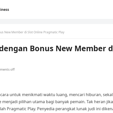
iness
s New Member di Slot Online Pragmatic Play
engan Bonus New Member di 
ments off
h cara untuk menikmati waktu luang, mencari hiburan, sek
ine menjadi pilihan utama bagi banyak pemain. Tak heran j
ah Pragmatic Play. Penyedia perangkat lunak judi ini diken