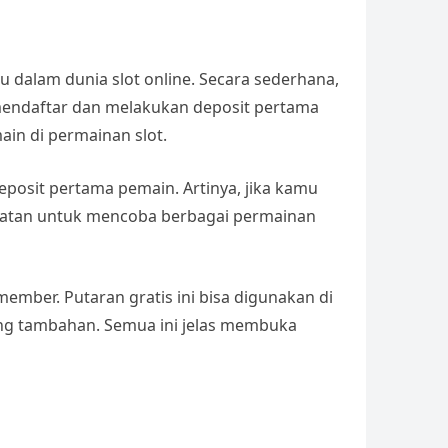
 dalam dunia slot online. Secara sederhana,
 mendaftar dan melakukan deposit pertama
in di permainan slot.
posit pertama pemain. Artinya, jika kamu
patan untuk mencoba berbagai permainan
member. Putaran gratis ini bisa digunakan di
ng tambahan. Semua ini jelas membuka