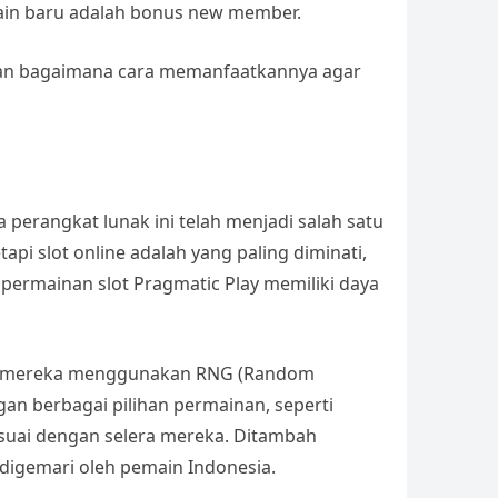
emain baru adalah bonus new member.
, dan bagaimana cara memanfaatkannya agar
 perangkat lunak ini telah menjadi salah satu
i slot online adalah yang paling diminati,
, permainan slot Pragmatic Play memiliki daya
nan mereka menggunakan RNG (Random
an berbagai pilihan permainan, seperti
uai dengan selera mereka. Ditambah
digemari oleh pemain Indonesia.