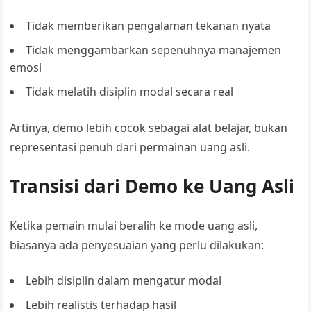
Tidak memberikan pengalaman tekanan nyata
Tidak menggambarkan sepenuhnya manajemen
emosi
Tidak melatih disiplin modal secara real
Artinya, demo lebih cocok sebagai alat belajar, bukan
representasi penuh dari permainan uang asli.
Transisi dari Demo ke Uang Asli
Ketika pemain mulai beralih ke mode uang asli,
biasanya ada penyesuaian yang perlu dilakukan:
Lebih disiplin dalam mengatur modal
Lebih realistis terhadap hasil