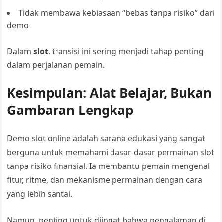
Tidak membawa kebiasaan “bebas tanpa risiko” dari
demo
Dalam
slot
, transisi ini sering menjadi tahap penting
dalam perjalanan pemain.
Kesimpulan: Alat Belajar, Bukan
Gambaran Lengkap
Demo slot online adalah sarana edukasi yang sangat
berguna untuk memahami dasar-dasar permainan slot
tanpa risiko finansial. Ia membantu pemain mengenal
fitur, ritme, dan mekanisme permainan dengan cara
yang lebih santai.
Namun, penting untuk diingat bahwa pengalaman di