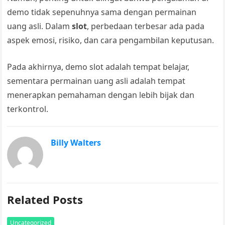
demo tidak sepenuhnya sama dengan permainan
uang asli. Dalam
slot
, perbedaan terbesar ada pada
aspek emosi, risiko, dan cara pengambilan keputusan.
Pada akhirnya, demo slot adalah tempat belajar,
sementara permainan uang asli adalah tempat
menerapkan pemahaman dengan lebih bijak dan
terkontrol.
Billy Walters
Related Posts
Uncategorized