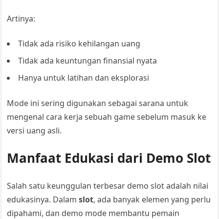
Artinya:
Tidak ada risiko kehilangan uang
Tidak ada keuntungan finansial nyata
Hanya untuk latihan dan eksplorasi
Mode ini sering digunakan sebagai sarana untuk
mengenal cara kerja sebuah game sebelum masuk ke
versi uang asli.
Manfaat Edukasi dari Demo Slot
Salah satu keunggulan terbesar demo slot adalah nilai
edukasinya. Dalam
slot
, ada banyak elemen yang perlu
dipahami, dan demo mode membantu pemain