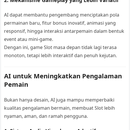
2. Mekanisme Gameplay yang Lebih Variatif
AI dapat membantu pengembang menciptakan pola
permainan baru, fitur bonus inovatif, animasi yang
responsif, hingga interaksi antarpemain dalam bentuk
event atau mini-game.
Dengan ini, game Slot masa depan tidak lagi terasa
monoton, tetapi lebih interaktif dan penuh kejutan.
AI untuk Meningkatkan Pengalaman
Pemain
Bukan hanya desain, AI juga mampu memperbaiki
kualitas pengalaman bermain, membuat Slot lebih
nyaman, aman, dan ramah pengguna.