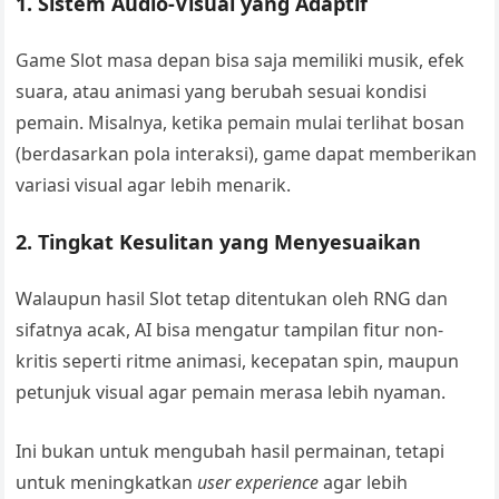
1. Sistem Audio-Visual yang Adaptif
Game Slot masa depan bisa saja memiliki musik, efek
suara, atau animasi yang berubah sesuai kondisi
pemain. Misalnya, ketika pemain mulai terlihat bosan
(berdasarkan pola interaksi), game dapat memberikan
variasi visual agar lebih menarik.
2. Tingkat Kesulitan yang Menyesuaikan
Walaupun hasil Slot tetap ditentukan oleh RNG dan
sifatnya acak, AI bisa mengatur tampilan fitur non-
kritis seperti ritme animasi, kecepatan spin, maupun
petunjuk visual agar pemain merasa lebih nyaman.
Ini bukan untuk mengubah hasil permainan, tetapi
untuk meningkatkan
user experience
agar lebih