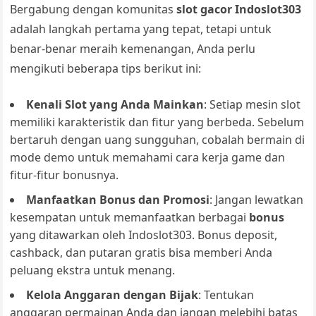
Bergabung dengan komunitas
slot gacor Indoslot303
adalah langkah pertama yang tepat, tetapi untuk
benar-benar meraih kemenangan, Anda perlu
mengikuti beberapa tips berikut ini:
Kenali Slot yang Anda Mainkan
: Setiap mesin slot
memiliki karakteristik dan fitur yang berbeda. Sebelum
bertaruh dengan uang sungguhan, cobalah bermain di
mode demo untuk memahami cara kerja game dan
fitur-fitur bonusnya.
Manfaatkan Bonus dan Promosi
: Jangan lewatkan
kesempatan untuk memanfaatkan berbagai
bonus
yang ditawarkan oleh Indoslot303. Bonus deposit,
cashback, dan putaran gratis bisa memberi Anda
peluang ekstra untuk menang.
Kelola Anggaran dengan Bijak
: Tentukan
anggaran permainan Anda dan jangan melebihi batas