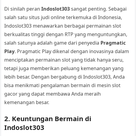
Di sinilah peran
Indoslot303
sangat penting. Sebagai
salah satu situs judi online terkemuka di Indonesia,
Indoslot303 menawarkan berbagai permainan slot
berkualitas tinggi dengan RTP yang menguntungkan,
salah satunya adalah game dari penyedia
Pragmatic
Play
. Pragmatic Play dikenal dengan inovasinya dalam
menciptakan permainan slot yang tidak hanya seru,
tetapi juga memberikan peluang kemenangan yang
lebih besar. Dengan bergabung di Indoslot303, Anda
bisa menikmati pengalaman bermain di mesin slot
gacor yang dapat membawa Anda meraih
kemenangan besar.
2.
Keuntungan Bermain di
Indoslot303