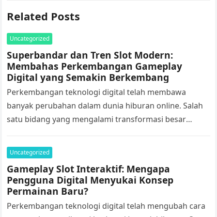
Related Posts
Uncategorized
Superbandar dan Tren Slot Modern:
Membahas Perkembangan Gameplay
Digital yang Semakin Berkembang
Perkembangan teknologi digital telah membawa
banyak perubahan dalam dunia hiburan online. Salah
satu bidang yang mengalami transformasi besar
adalah permainan slot digital. Jika dahulu slot hanya
dikenal…
Uncategorized
Gameplay Slot Interaktif: Mengapa
Pengguna Digital Menyukai Konsep
Permainan Baru?
Perkembangan teknologi digital telah mengubah cara