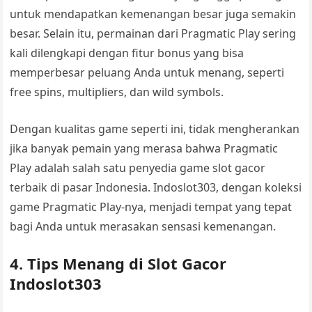
untuk mendapatkan kemenangan besar juga semakin
besar. Selain itu, permainan dari Pragmatic Play sering
kali dilengkapi dengan fitur bonus yang bisa
memperbesar peluang Anda untuk menang, seperti
free spins, multipliers, dan wild symbols.
Dengan kualitas game seperti ini, tidak mengherankan
jika banyak pemain yang merasa bahwa Pragmatic
Play adalah salah satu penyedia game slot gacor
terbaik di pasar Indonesia. Indoslot303, dengan koleksi
game Pragmatic Play-nya, menjadi tempat yang tepat
bagi Anda untuk merasakan sensasi kemenangan.
4.
Tips Menang di Slot Gacor
Indoslot303