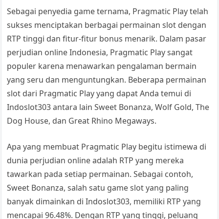
Sebagai penyedia game ternama, Pragmatic Play telah
sukses menciptakan berbagai permainan slot dengan
RTP tinggi dan fitur-fitur bonus menarik. Dalam pasar
perjudian online Indonesia, Pragmatic Play sangat
populer karena menawarkan pengalaman bermain
yang seru dan menguntungkan. Beberapa permainan
slot dari Pragmatic Play yang dapat Anda temui di
Indoslot303 antara lain Sweet Bonanza, Wolf Gold, The
Dog House, dan Great Rhino Megaways.
Apa yang membuat Pragmatic Play begitu istimewa di
dunia perjudian online adalah RTP yang mereka
tawarkan pada setiap permainan. Sebagai contoh,
Sweet Bonanza, salah satu game slot yang paling
banyak dimainkan di Indoslot303, memiliki RTP yang
mencapai 96.48%. Dengan RTP yang tinggi, peluang