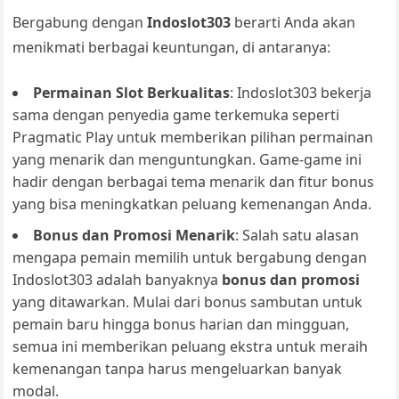
Bergabung dengan
Indoslot303
berarti Anda akan
menikmati berbagai keuntungan, di antaranya:
Permainan Slot Berkualitas
: Indoslot303 bekerja
sama dengan penyedia game terkemuka seperti
Pragmatic Play untuk memberikan pilihan permainan
yang menarik dan menguntungkan. Game-game ini
hadir dengan berbagai tema menarik dan fitur bonus
yang bisa meningkatkan peluang kemenangan Anda.
Bonus dan Promosi Menarik
: Salah satu alasan
mengapa pemain memilih untuk bergabung dengan
Indoslot303 adalah banyaknya
bonus dan promosi
yang ditawarkan. Mulai dari bonus sambutan untuk
pemain baru hingga bonus harian dan mingguan,
semua ini memberikan peluang ekstra untuk meraih
kemenangan tanpa harus mengeluarkan banyak
modal.