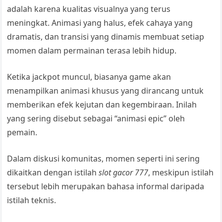
adalah karena kualitas visualnya yang terus
meningkat. Animasi yang halus, efek cahaya yang
dramatis, dan transisi yang dinamis membuat setiap
momen dalam permainan terasa lebih hidup.
Ketika jackpot muncul, biasanya game akan
menampilkan animasi khusus yang dirancang untuk
memberikan efek kejutan dan kegembiraan. Inilah
yang sering disebut sebagai “animasi epic” oleh
pemain.
Dalam diskusi komunitas, momen seperti ini sering
dikaitkan dengan istilah
slot gacor 777
, meskipun istilah
tersebut lebih merupakan bahasa informal daripada
istilah teknis.