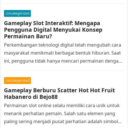
adalah permainan slot digital. Jika dahulu slot hanya
dikenal…
Uncategorized
Gameplay Slot Interaktif: Mengapa
Pengguna Digital Menyukai Konsep
Permainan Baru?
Perkembangan teknologi digital telah mengubah cara
masyarakat menikmati berbagai bentuk hiburan. Saat
ini, pengguna tidak hanya mencari permainan dengan
tampilan menarik, tetapi juga pengalaman yang lebih
aktif,…
Uncategorized
Gameplay Berburu Scatter Hot Hot Fruit
Habanero di Bejo88
Permainan slot online selalu memiliki cara unik untuk
menarik perhatian pemain. Salah satu elemen yang
paling sering menjadi pusat perhatian adalah simbol