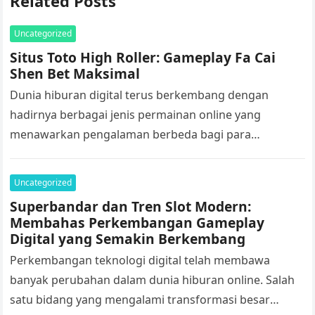
Related Posts
Uncategorized
Situs Toto High Roller: Gameplay Fa Cai
Shen Bet Maksimal
Dunia hiburan digital terus berkembang dengan
hadirnya berbagai jenis permainan online yang
menawarkan pengalaman berbeda bagi para
pengguna. Salah satu tema yang sering menarik
perhatian komunitas adalah…
Uncategorized
Superbandar dan Tren Slot Modern:
Membahas Perkembangan Gameplay
Digital yang Semakin Berkembang
Perkembangan teknologi digital telah membawa
banyak perubahan dalam dunia hiburan online. Salah
satu bidang yang mengalami transformasi besar