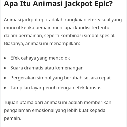
Apa Itu Animasi Jackpot Epic?
Animasi jackpot epic adalah rangkaian efek visual yang
muncul ketika pemain mencapai kondisi tertentu
dalam permainan, seperti kombinasi simbol spesial.
Biasanya, animasi ini menampilkan:
Efek cahaya yang mencolok
Suara dramatis atau kemenangan
Pergerakan simbol yang berubah secara cepat
Tampilan layar penuh dengan efek khusus
Tujuan utama dari animasi ini adalah memberikan
pengalaman emosional yang lebih kuat kepada
pemain.