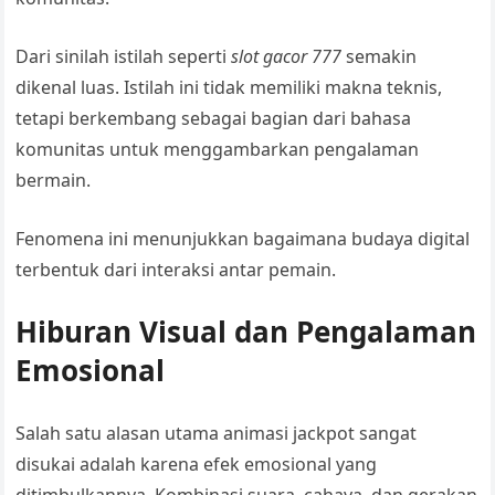
Dari sinilah istilah seperti
slot gacor 777
semakin
dikenal luas. Istilah ini tidak memiliki makna teknis,
tetapi berkembang sebagai bagian dari bahasa
komunitas untuk menggambarkan pengalaman
bermain.
Fenomena ini menunjukkan bagaimana budaya digital
terbentuk dari interaksi antar pemain.
Hiburan Visual dan Pengalaman
Emosional
Salah satu alasan utama animasi jackpot sangat
disukai adalah karena efek emosional yang