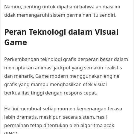
Namun, penting untuk dipahami bahwa animasi ini
tidak memengaruhi sistem permainan itu sendiri.
Peran Teknologi dalam Visual
Game
Perkembangan teknologi grafis berperan besar dalam
menciptakan animasi jackpot yang semakin realistis
dan menarik. Game modern menggunakan engine
grafis yang mampu menghasilkan efek visual
berkualitas tinggi dengan respons cepat.
Hal ini membuat setiap momen kemenangan terasa
lebih dramatis, meskipun secara sistem, hasil
permainan tetap ditentukan oleh algoritma acak
(RNG).