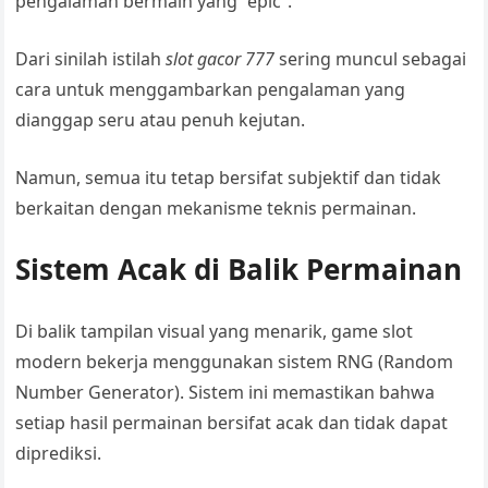
pengalaman bermain yang “epic”.
Dari sinilah istilah
slot gacor 777
sering muncul sebagai
cara untuk menggambarkan pengalaman yang
dianggap seru atau penuh kejutan.
Namun, semua itu tetap bersifat subjektif dan tidak
berkaitan dengan mekanisme teknis permainan.
Sistem Acak di Balik Permainan
Di balik tampilan visual yang menarik, game slot
modern bekerja menggunakan sistem RNG (Random
Number Generator). Sistem ini memastikan bahwa
setiap hasil permainan bersifat acak dan tidak dapat
diprediksi.