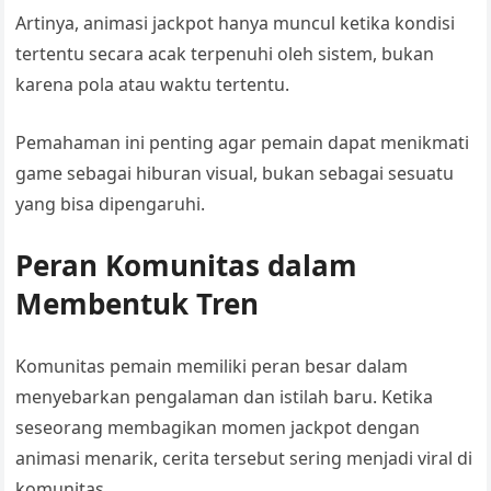
Artinya, animasi jackpot hanya muncul ketika kondisi
tertentu secara acak terpenuhi oleh sistem, bukan
karena pola atau waktu tertentu.
Pemahaman ini penting agar pemain dapat menikmati
game sebagai hiburan visual, bukan sebagai sesuatu
yang bisa dipengaruhi.
Peran Komunitas dalam
Membentuk Tren
Komunitas pemain memiliki peran besar dalam
menyebarkan pengalaman dan istilah baru. Ketika
seseorang membagikan momen jackpot dengan
animasi menarik, cerita tersebut sering menjadi viral di
komunitas.