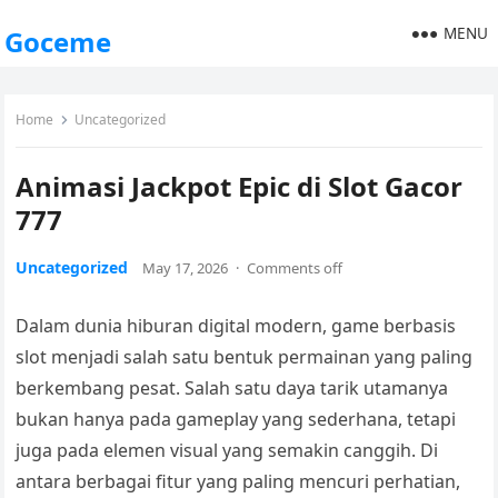
MENU
Goceme
Home
Uncategorized
Animasi Jackpot Epic di Slot Gacor
777
Uncategorized
May 17, 2026
·
Comments off
Dalam dunia hiburan digital modern, game berbasis
slot menjadi salah satu bentuk permainan yang paling
berkembang pesat. Salah satu daya tarik utamanya
bukan hanya pada gameplay yang sederhana, tetapi
juga pada elemen visual yang semakin canggih. Di
antara berbagai fitur yang paling mencuri perhatian,