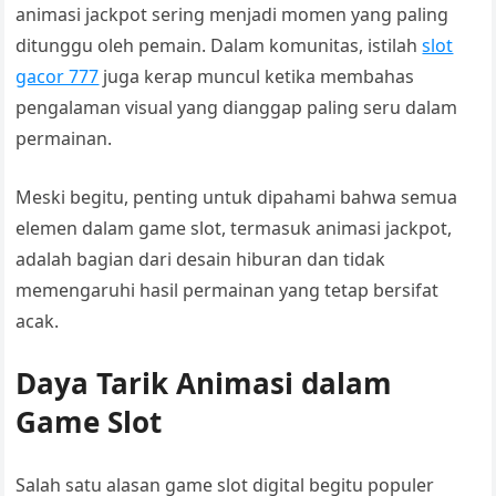
animasi jackpot sering menjadi momen yang paling
ditunggu oleh pemain. Dalam komunitas, istilah
slot
gacor 777
juga kerap muncul ketika membahas
pengalaman visual yang dianggap paling seru dalam
permainan.
Meski begitu, penting untuk dipahami bahwa semua
elemen dalam game slot, termasuk animasi jackpot,
adalah bagian dari desain hiburan dan tidak
memengaruhi hasil permainan yang tetap bersifat
acak.
Daya Tarik Animasi dalam
Game Slot
Salah satu alasan game slot digital begitu populer